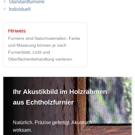
+
Standardfurniere
+
Individuell
Hinweis
Furniere sind Naturmaterialien. Farbe
und Maserung können je nach
Furnierblatt, Licht und
Oberflächenbehandlung variieren.
Ihr Akustikbild im Holzrahmen
aus Echtholzfurnier
Natürlich. Präzise gefertigt. Akustisch
wirksam.