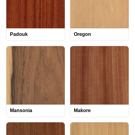
Padouk
Oregon
Mansonia
Makore