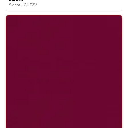
Sidcot · CUZ3V