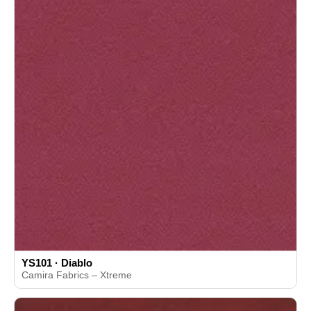
YS101 · Diablo
Camira Fabrics – Xtreme