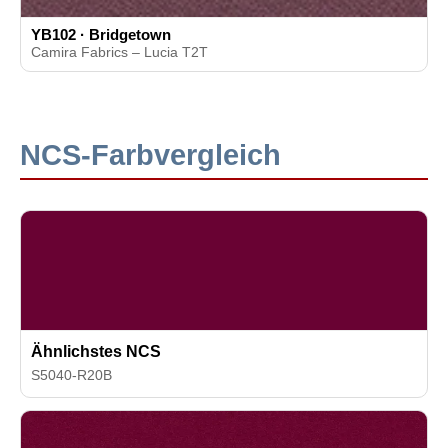
YB102 · Bridgetown
Camira Fabrics – Lucia T2T
NCS-Farbvergleich
Ähnlichstes NCS
S5040-R20B