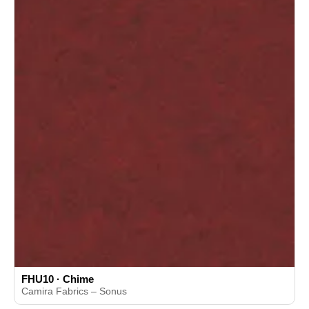
FHU10 · Chime
Camira Fabrics – Sonus