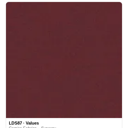
LDS87 · Values
Camira Fabrics – Synergy