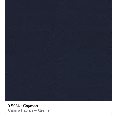
YS024 · Cayman
Camira Fabrics – Xtreme