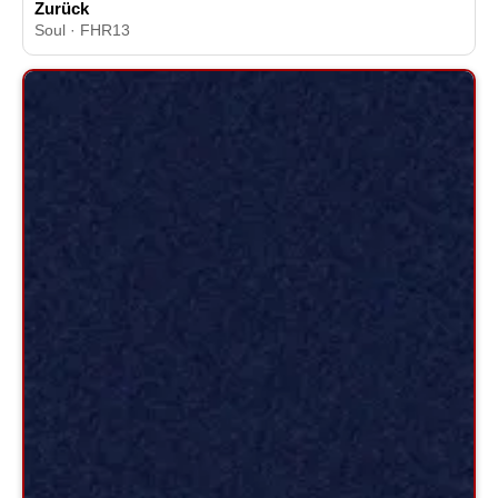
Zurück
Soul · FHR13