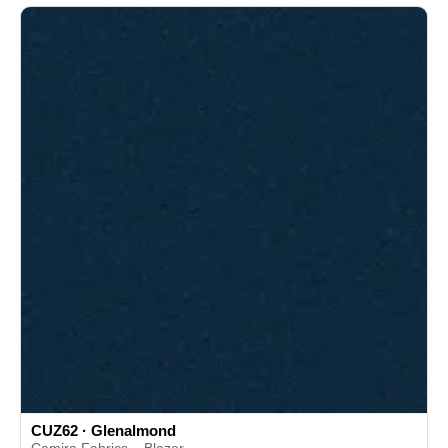
CUZ62 · Glenalmond
Camira Fabrics – Blazer