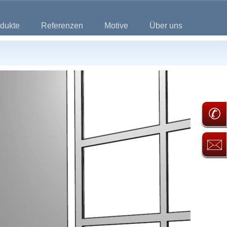
dukte
Referenzen
Motive
Über uns
✆
🖂