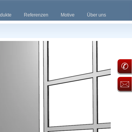
dukte
Referenzen
Motive
Über uns
✆
🖂