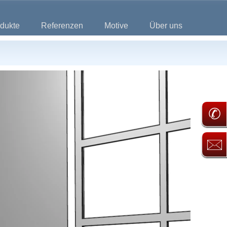
dukte
Referenzen
Motive
Über uns
✆
🖂