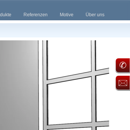
dukte
Referenzen
Motive
Über uns
✆
🖂