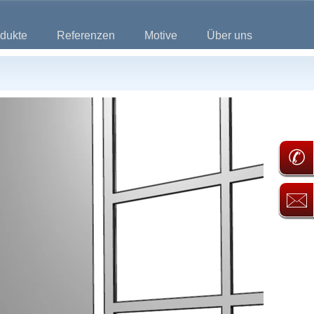
dukte
Referenzen
Motive
Über uns
✆
🖂