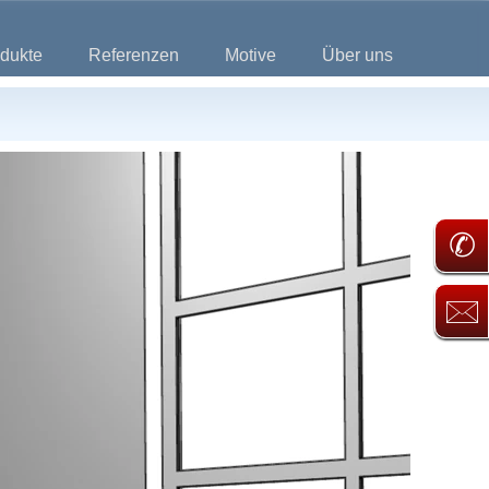
dukte
Referenzen
Motive
Über uns
✆
🖂