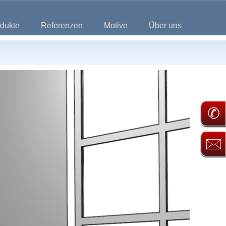
dukte
Referenzen
Motive
Über uns
✆
🖂