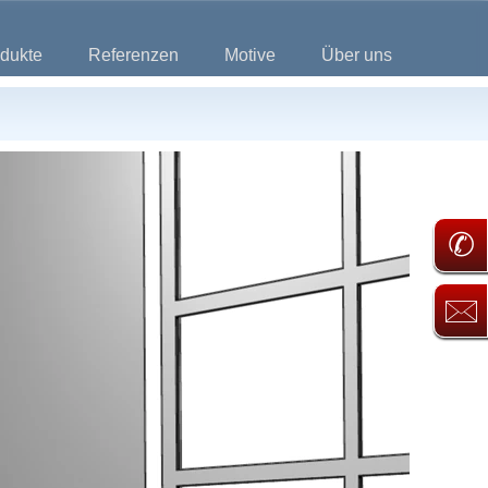
dukte
Referenzen
Motive
Über uns
✆
🖂