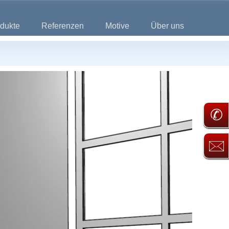
dukte
Referenzen
Motive
Über uns
✆
🖂