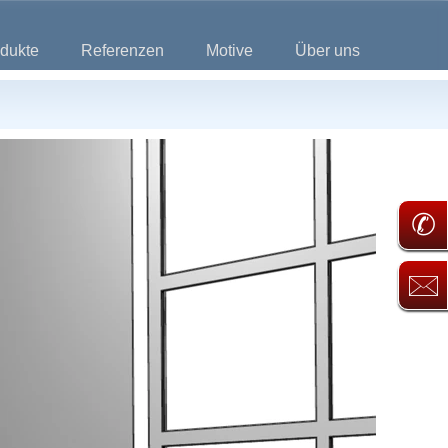
dukte
Referenzen
Motive
Über uns
✆
🖂