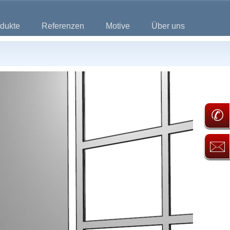
dukte
Referenzen
Motive
Über uns
✆
🖂