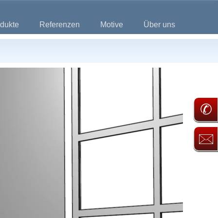
dukte
Referenzen
Motive
Über uns
✆
🖂