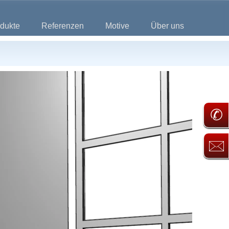
dukte
Referenzen
Motive
Über uns
✆
🖂