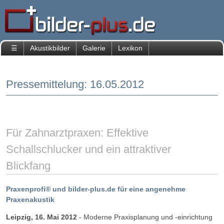
☰
Akustikbilder
Galerie
Lexikon
Start
Unternehmen
Pressemittelung: 16.05.2012
Kontakt
Presse
Pressespiegel
Pressemitteilungen
Für Zahnarztpraxen: Effektive
PM
Schallschlucker und ein attraktiver
07.08.2013
Blickfang
PM
18.03.2013
PM
Praxenprofi® und bilder-plus.de für eine angenehme
16.05.2012
Praxenakustik
PM
Leipzig, 16. Mai 2012
- Moderne Praxisplanung und -einrichtung
21.02.2012