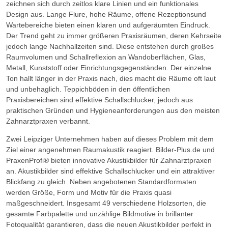
zeichnen sich durch zeitlos klare Linien und ein funktionales
Referenzen
Design aus. Lange Flure, hohe Räume, offene Rezeptionsund
Wartebereiche bieten einen klaren und aufgeräumten Eindruck.
Angebot
Der Trend geht zu immer größeren Praxisräumen, deren Kehrseite
-
jedoch lange Nachhallzeiten sind. Diese entstehen durch großes
Anfrage
Raumvolumen und Schallreflexion an Wandoberflächen, Glas,
Metall, Kunststoff oder Einrichtungsgegenständen. Der einzelne
Ton hallt länger in der Praxis nach, dies macht die Räume oft laut
und unbehaglich. Teppichböden in den öffentlichen
Praxisbereichen sind effektive Schallschlucker, jedoch aus
praktischen Gründen und Hygieneanforderungen aus den meisten
Zahnarztpraxen verbannt.
Zwei Leipziger Unternehmen haben auf dieses Problem mit dem
Ziel einer angenehmen Raumakustik reagiert. Bilder-Plus.de und
PraxenProfi® bieten innovative Akustikbilder für Zahnarztpraxen
an. Akustikbilder sind effektive Schallschlucker und ein attraktiver
Blickfang zu gleich. Neben angebotenen Standardformaten
werden Größe, Form und Motiv für die Praxis quasi
maßgeschneidert. Insgesamt 49 verschiedene Holzsorten, die
gesamte Farbpalette und unzählige Bildmotive in brillanter
Fotoqualität garantieren, dass die neuen Akustikbilder perfekt in