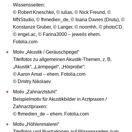
Wissensseiten:
© Robert Kneschke, © iulias, © Nick Freund, ©
MNStudio, © fhmedien_de, © Ioana Davies (Drutu), ©
Konstanze Gruber, © Langer, © noomhh, © photoCD,
© engel.ac, © Farina3000 – jeweils ehem.
Fotolia.com
Motiv „Akustik / Geräuschpegel“
Titelfotos zu allgemeinen Akustik-Themen, z. B.
„Akustik“, „Lärmpegel“, „Hörprobe“:
© Aaron Amat – ehem. Fotolia.com
© Dmitry Nikolaev
Motiv „Zahnarztstuhl“
Beispielmotiv für Akustikbilder in Arztpraxen /
Zahnarztpraxen:
© fhmedien_de – ehem. Fotolia.com
Motiv „Höhlenmalerei“
Titelfotos und Illustrationen auf Wissensseiten zum