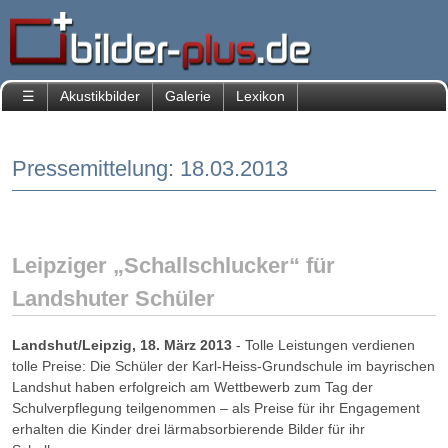
☰
Akustikbilder
Galerie
Lexikon
Start
Unternehmen
Pressemittelung: 18.03.2013
Kontakt
Presse
Pressespiegel
Pressemitteilungen
Leipziger „Schallschlucker“ für
PM
Landshuter Schüler
07.08.2013
PM
Landshut/Leipzig, 18. März 2013
- Tolle Leistungen verdienen
18.03.2013
tolle Preise: Die Schüler der Karl-Heiss-Grundschule im bayrischen
PM
Landshut haben erfolgreich am Wettbewerb zum Tag der
16.05.2012
Schulverpflegung teilgenommen – als Preise für ihr Engagement
PM
erhalten die Kinder drei lärmabsorbierende Bilder für ihr
21.02.2012