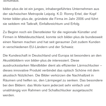
Schulhaus.
Referenzen
bilder-plus.de ist ein junges, inhabergeführtes Unternehmen aus
der sächsischen Metropole Leipzig. K.D. Ronny Ertel, der Kopf
Angebot
hinter bilder-plus.de, gründete die Firma im Jahr 2006 und führt
-
sie seitdem mit Tatkraft, Einfallsreichtum und Erfolg.
Anfrage
Zu Beginn noch ein Dienstleister für die regionale Künstler und
Firmen in Mitteldeutschland, konnte sich bilder-plus.de bundesweit
einen Namen machen und hat seit geraumer Zeit zudem Kunden
in verschiedenen EU-Ländern und der Schweiz.
Die Kundeschaft in Deutschland und Europa ist besonders an den
Akustikbildern von bilder-plus.de interessiert. Diese
ausdrucksstarken Wandbilder dient als effizienter Lärmschlucker –
dieses innovative Produkt verbindet das optisch Schöne mit dem
akustisch Nützlichen. Die Bilder verkürzen die Nachhallzeit in
Räumen und helfen so, den Lärmpegel zu senken. Das besondere
bei den Bildern: das Motiv kann jederzeit sehr einfach und
unabhängig von Rahmen und Schallschlucker ausgetauscht
werden.