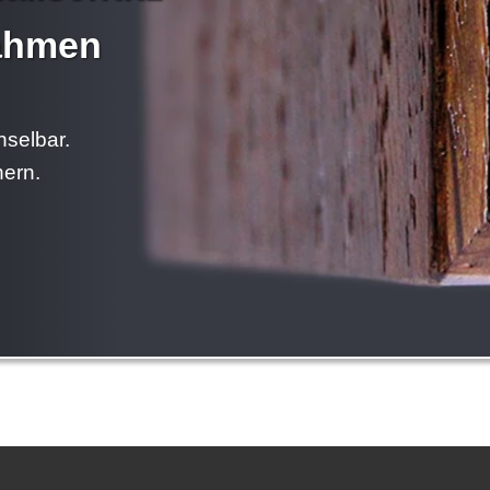
rahmen
hselbar.
hern.