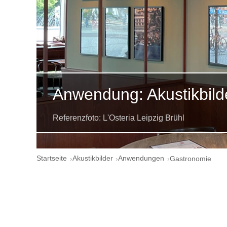
Anwendung: Akustikbild
Referenzfoto: L'Osteria Leipzig Brühl
Startseite
Akustikbilder
Anwendungen
Gastronomie