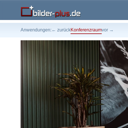
Anwendungen:
← zurück
Konferenzraum
vor →