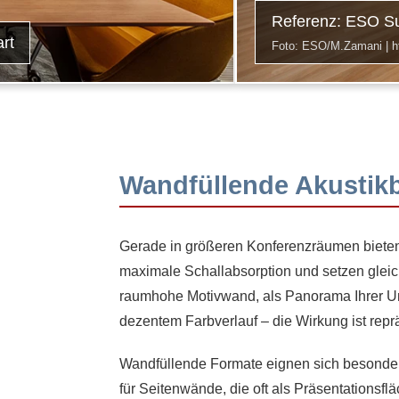
Referenz: ESO S
rt
Foto: ESO/M.Zamani | ht
Wandfüllende Akustikb
Gerade in größeren Konferenzräumen bieten 
maximale Schallabsorption und setzen gleich
raumhohe Motivwand, als Panorama Ihrer Un
dezentem Farbverlauf – die Wirkung ist reprä
Wandfüllende Formate eignen sich besonder
für Seitenwände, die oft als Präsentationsfl