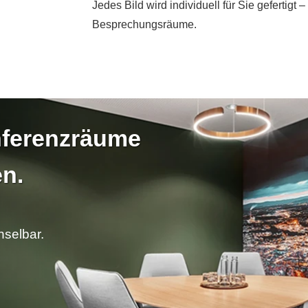
Jedes Bild wird individuell für Sie gefertigt 
Besprechungsräume.
nferenzräume
en.
hselbar.