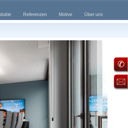
dukte
Referenzen
Motive
Über uns
✆
🖂