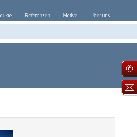
dukte
Referenzen
Motive
Über uns
✆
🖂