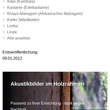
+
Iroko (Kambala)
+
Kastanie (Edelkastanie)
+
Khaya-Mahagoni (Afrikanisches Mahagoni)
+
Kiefer (Waldkiefer)
+
Limba
+
Linde
+
Alle ansehen
Erstveröffentlichung:
09.01.2012
Akustikbilder im Holzrahmen
Passend zu Ihrer Einrichtung - stark gegen
Nachhall.