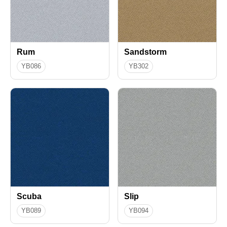
Rum
Sandstorm
YB086
YB302
Scuba
Slip
YB089
YB094