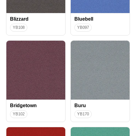
Blizzard
Bluebell
YB108
YB097
Bridgetown
Buru
YB102
YB170