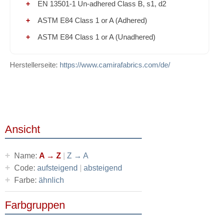
EN 13501-1 Un-adhered Class B, s1, d2
ASTM E84 Class 1 or A (Adhered)
ASTM E84 Class 1 or A (Unadhered)
Herstellerseite:
https://www.camirafabrics.com/de/
Ansicht
+
Name:
A → Z
|
Z → A
+
Code:
aufsteigend
|
absteigend
+
Farbe:
ähnlich
Farbgruppen