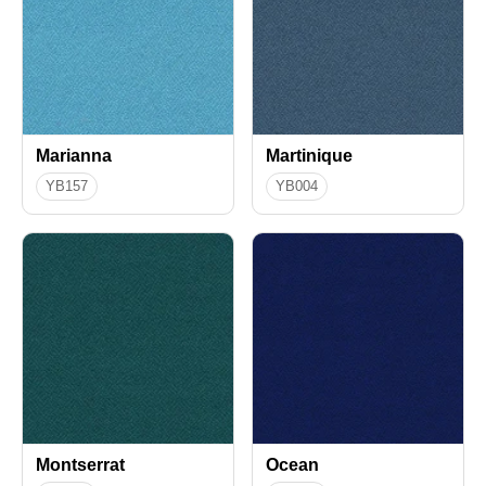
Marianna
Martinique
YB157
YB004
Montserrat
Ocean