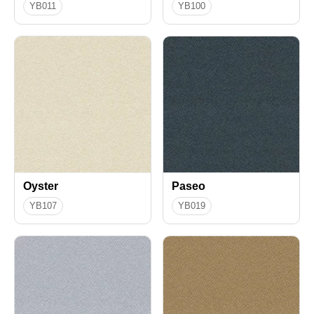
YB011
YB100
Oyster
Paseo
YB107
YB019