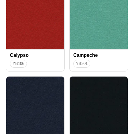
Calypso
Campeche
YB106
YB301