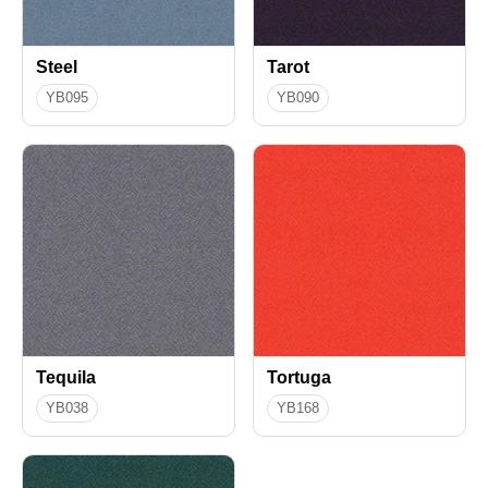
Steel
Tarot
YB095
YB090
Tequila
Tortuga
YB038
YB168