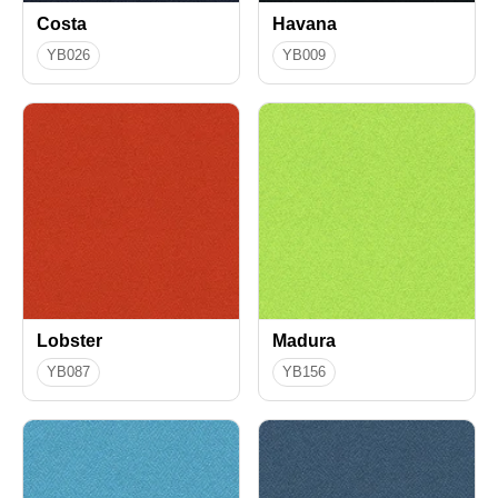
Costa
Havana
YB026
YB009
Lobster
Madura
YB087
YB156