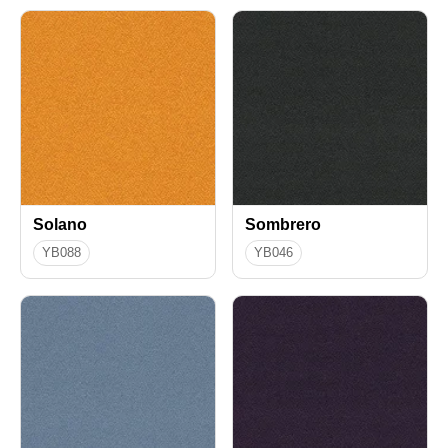
Solano
Sombrero
YB088
YB046