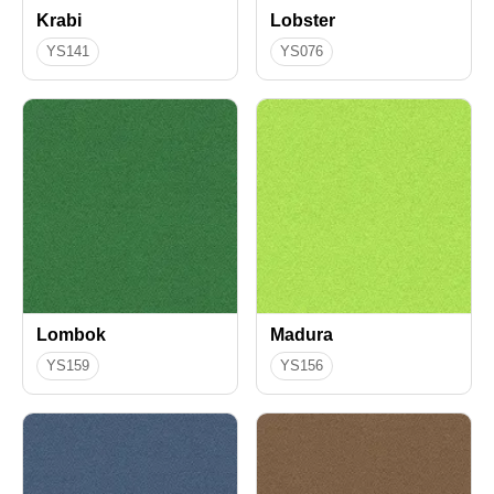
Krabi
Lobster
YS141
YS076
Lombok
Madura
YS159
YS156