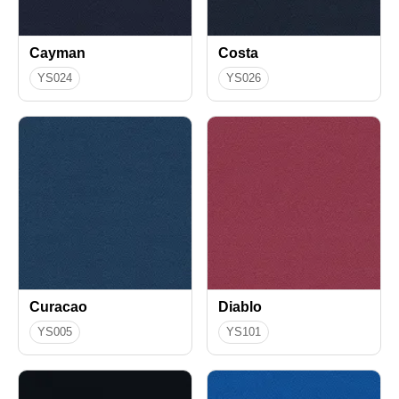
Cayman
Costa
YS024
YS026
Curacao
Diablo
YS005
YS101