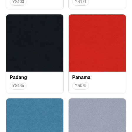
YS100
YS171
Padang
Panama
YS145
YS079