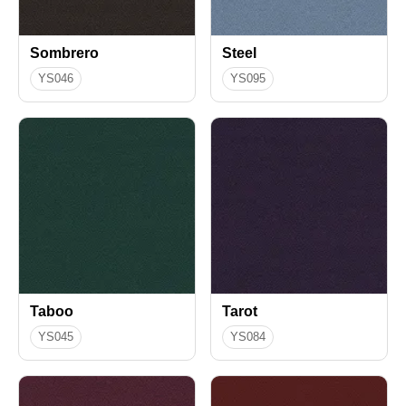
Sombrero
Steel
YS046
YS095
Taboo
Tarot
YS045
YS084