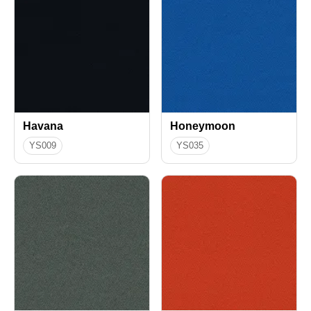
Havana
Honeymoon
YS009
YS035