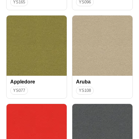
YS165
YS096
Appledore
Aruba
YS077
YS108