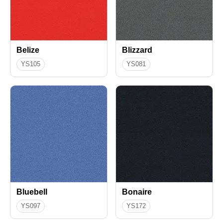
Belize
Blizzard
YS105
YS081
Bluebell
Bonaire
YS097
YS172