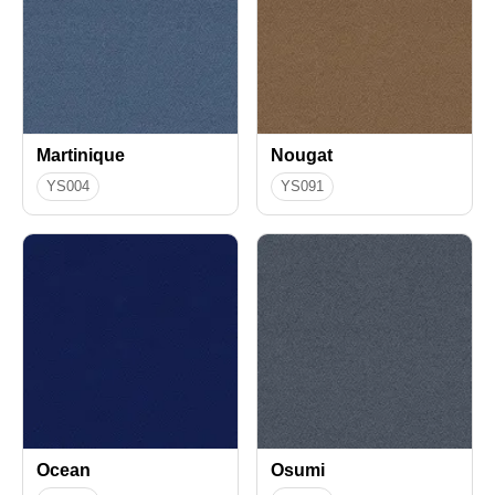
Martinique
Nougat
YS004
YS091
Ocean
Osumi