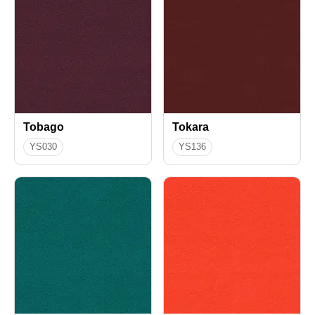
Tobago
Tokara
YS030
YS136