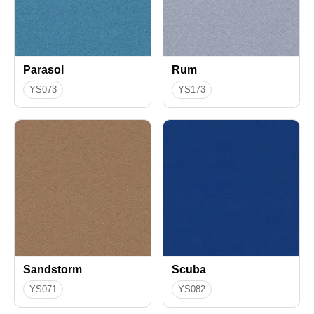
Parasol
Rum
YS073
YS173
Sandstorm
Scuba
YS071
YS082