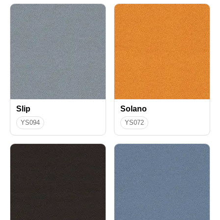
Slip
Solano
YS094
YS072