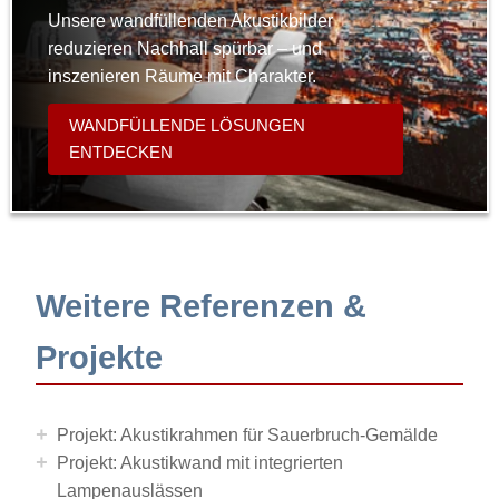
Unsere wandfüllenden Akustikbilder
reduzieren Nachhall spürbar – und
inszenieren Räume mit Charakter.
WANDFÜLLENDE LÖSUNGEN
ENTDECKEN
Weitere Referenzen &
Projekte
+
Projekt: Akustikrahmen für Sauerbruch-Gemälde
+
Projekt: Akustikwand mit integrierten
Lampenauslässen