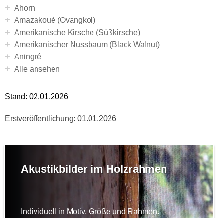
+
Ahorn
+
Amazakoué (Ovangkol)
+
Amerikanische Kirsche (Süßkirsche)
+
Amerikanischer Nussbaum (Black Walnut)
+
Aningré
+
Alle ansehen
Stand:
02.01.2026
Erstveröffentlichung: 01.01.2026
Akustikbilder im Holzrahmen
Individuell in Motiv, Größe und Rahmen.