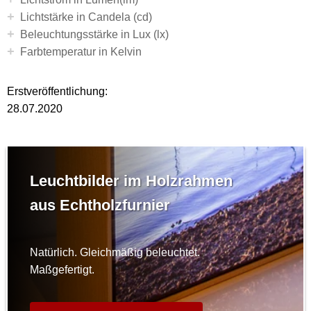
+
+
Lichtstärke in Candela (cd)
+
Beleuchtungsstärke in Lux (lx)
+
Farbtemperatur in Kelvin
Erstveröffentlichung:
28.07.2020
Leuchtbilder im Holzrahmen
aus Echtholzfurnier
Natürlich. Gleichmäßig beleuchtet.
Maßgefertigt.