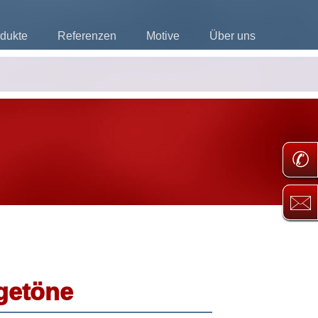
dukte
Referenzen
Motive
Über uns
✆
🖂
getöne