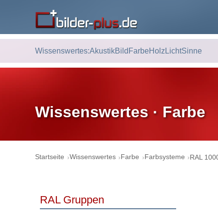
Wissenswertes:
Akustik
Bild
Farbe
Holz
Licht
Sinne
Wissenswertes · Farbe
Startseite
Wissenswertes
Farbe
Farbsysteme
RAL 1000
RAL Gruppen