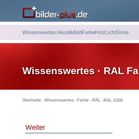
Wissenswertes:
Akustik
Bild
Farbe
Holz
Licht
Sinne
Wissenswertes · RAL Fa
Startseite
Wissenswertes
Farbe
RAL
RAL 1006
Weiter