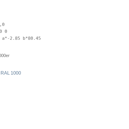
,0
0 0
 a*-2.85 b*80.45
000er
b
 RAL 1000