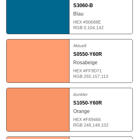
S3060-B
Blau
HEX #00688E
RGB 0,104,142
Aktuell
S0550-Y60R
Rosabeige
HEX #FF9D71
RGB 255,157,113
dunkler
S1050-Y60R
Orange
HEX #F89466
RGB 248,148,102