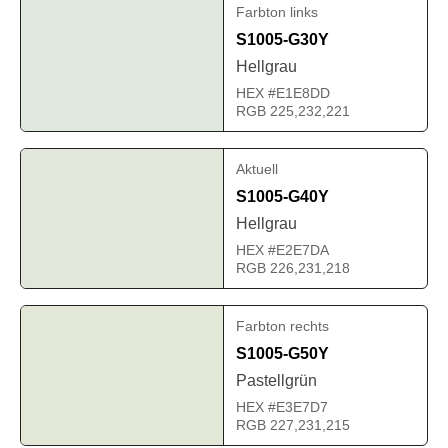
Farbton links
S1005-G30Y
Hellgrau
HEX #E1E8DD
RGB 225,232,221
Aktuell
S1005-G40Y
Hellgrau
HEX #E2E7DA
RGB 226,231,218
Farbton rechts
S1005-G50Y
Pastellgrün
HEX #E3E7D7
RGB 227,231,215