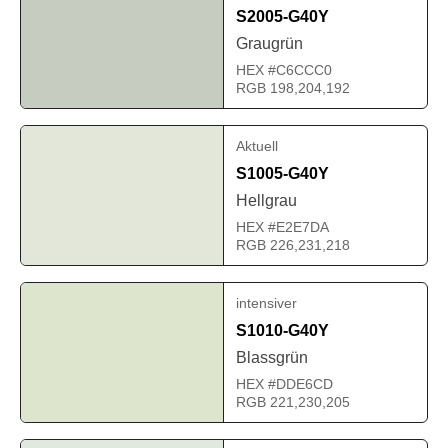
S2005-G40Y
Graugrün
HEX #C6CCC0
RGB 198,204,192
Aktuell
S1005-G40Y
Hellgrau
HEX #E2E7DA
RGB 226,231,218
intensiver
S1010-G40Y
Blassgrün
HEX #DDE6CD
RGB 221,230,205