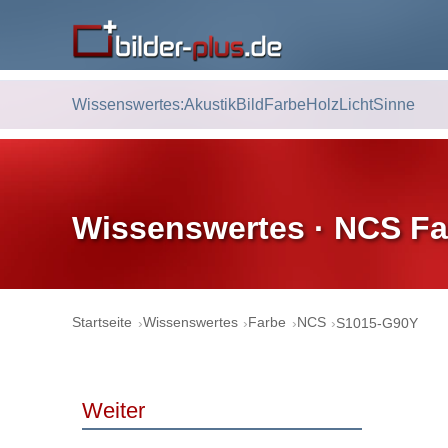
Wissenswertes:
Akustik
Bild
Farbe
Holz
Licht
Sinne
Wissenswertes · NCS Fa
Startseite
Wissenswertes
Farbe
NCS
S1015-G90Y
Weiter