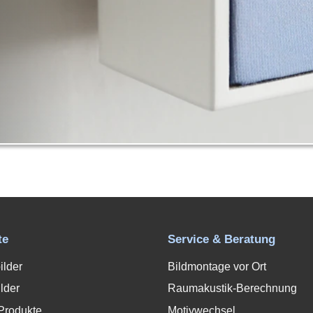
te
Service & Beratung
ilder
Bildmontage vor Ort
lder
Raumakustik-Berechnung
Produkte
Motivwechsel