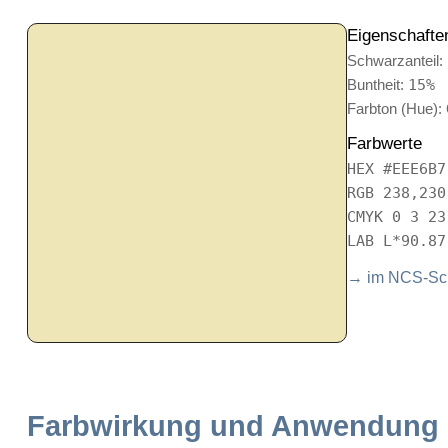
Eigenschafte
Schwarzanteil:
Buntheit:
15%
Farbton (Hue):
Farbwerte
HEX #EEE6B7
RGB 238,230
CMYK 0 3 23
LAB L*90.87
→ im NCS-Sch
Farbwirkung und Anwendung