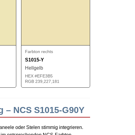
Farbton rechts
S1015-Y
Hellgelb
HEX #EFE3B5
RGB 239,227,181
ng – NCS S1015-G90Y
neele oder Stelen stimmig integrieren.
se im entsprechenden NCS-Farbton.