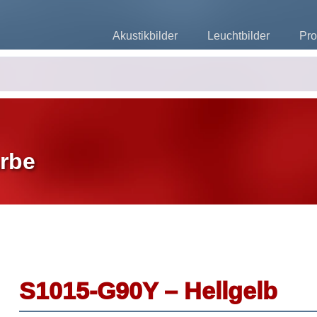
Akustikbilder
Leuchtbilder
Pro
rbe
S1015-G90Y – Hellgelb