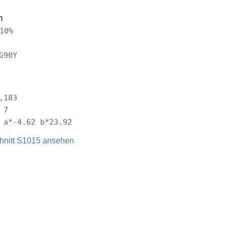
n
10%
G90Y
,183
 7
 a*-4.62 b*23.92
nitt S1015 ansehen