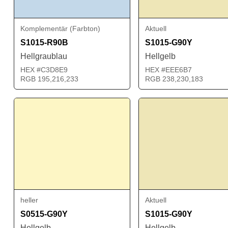
Komplementär (Farbton)
Aktuell
S1015-R90B
S1015-G90Y
Hellgraublau
Hellgelb
HEX #C3D8E9
HEX #EEE6B7
RGB 195,216,233
RGB 238,230,183
heller
Aktuell
S0515-G90Y
S1015-G90Y
Hellgelb
Hellgelb