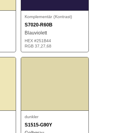
Komplementär (Kontrast)
S7020-R60B
Blauviolett
HEX #251B44
RGB 37,27,68
dunkler
S1515-G90Y
Gelbgrau