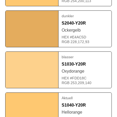
RGB 254,200,113
dunkler
S2040-Y20R
Ockergelb
HEX #E4AC5D
RGB 228,172,93
blasser
S1030-Y20R
Oxydorange
HEX #FDD18C
RGB 253,209,140
Aktuell
S1040-Y20R
Hellorange