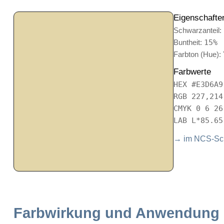
Eigenschafte
Schwarzanteil:
Buntheit:
15%
Farbton (Hue):
Farbwerte
HEX #E3D6A9
RGB 227,214
CMYK 0 6 26
LAB L*85.65
→ im NCS-Sch
Farbwirkung und Anwendung