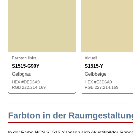
Farbton links
Aktuell
S1515-G90Y
S1515-Y
Gelbgrau
Gelbbeige
HEX #DED6A9
HEX #E3D6A9
RGB 222,214,169
RGB 227,214,169
Farbton in der Raumgestaltun
In der Farbe NCS S1515-Y lassen sich Akustikbilder, Paneel