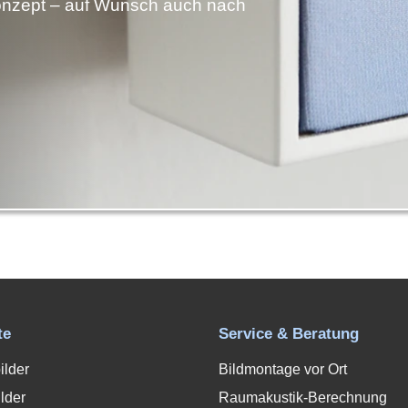
nzept – auf Wunsch auch nach
te
Service & Beratung
ilder
Bildmontage vor Ort
lder
Raumakustik-Berechnung