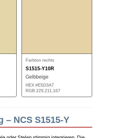
Farbton rechts
S1515-Y10R
Gelbbeige
HEX #E5D3A7
RGB 229,211,167
g – NCS S1515-Y
e oder Stelen stimmig integrieren. Die