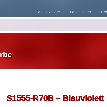
Akustikbilder
Leuchtbilder
Pro
rbe
S1555-R70B – Blauviolett