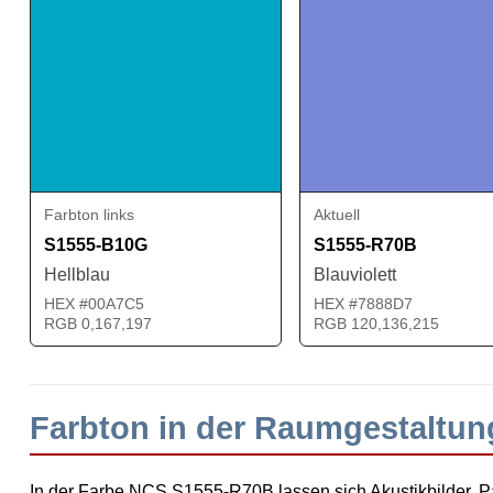
Farbton links
Aktuell
S1555-B10G
S1555-R70B
Hellblau
Blauviolett
HEX #00A7C5
HEX #7888D7
RGB 0,167,197
RGB 120,136,215
Farbton in der Raumgestaltu
In der Farbe NCS S1555-R70B lassen sich Akustikbilder, Pa