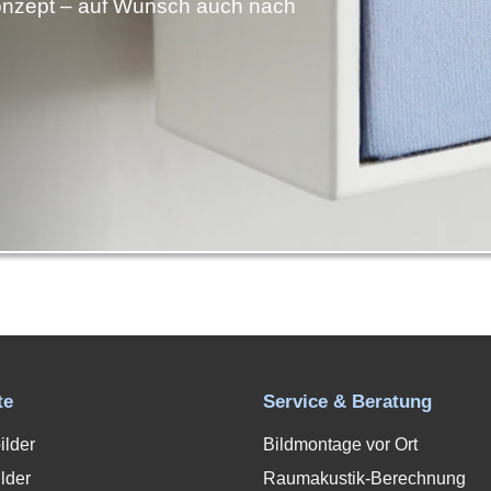
nzept – auf Wunsch auch nach
te
Service & Beratung
ilder
Bildmontage vor Ort
lder
Raumakustik-Berechnung