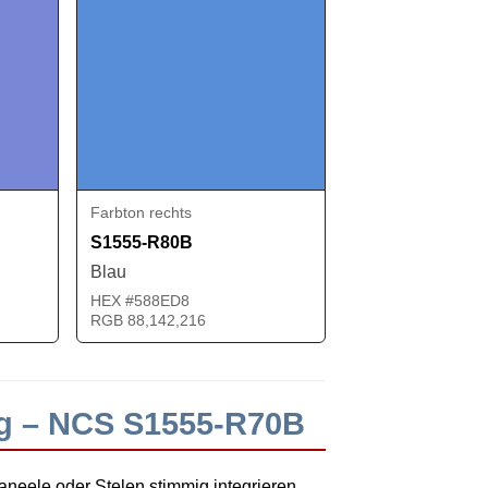
Farbton rechts
S1555-R80B
Blau
HEX #588ED8
RGB 88,142,216
ng – NCS S1555-R70B
neele oder Stelen stimmig integrieren.