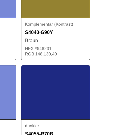
Komplementär (Kontrast)
S4040-G90Y
Braun
HEX #948231
RGB 148,130,49
dunkler
S4055-R70B