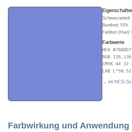
Eigenschafte
Schwarzanteil:
Buntheit:
55%
Farbton (Hue):
Farbwerte
HEX #7888D7
RGB 120,136
CMYK 44 37 
LAB L*58.52
→ im NCS-Sch
Farbwirkung und Anwendung