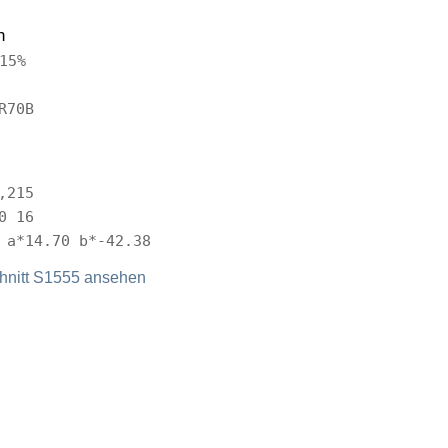
n
15%
R70B
,215
0 16
 a*14.70 b*-42.38
nitt S1555 ansehen