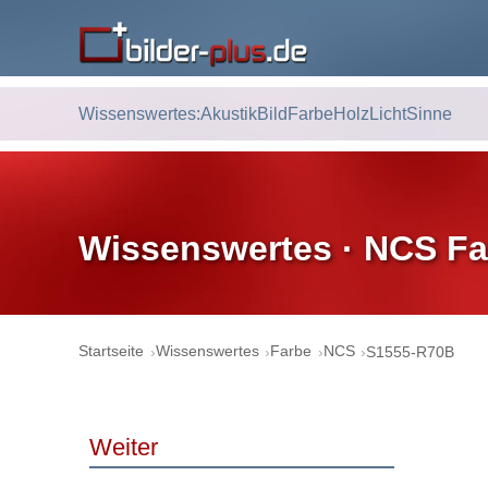
Wissenswertes:
Akustik
Bild
Farbe
Holz
Licht
Sinne
Wissenswertes · NCS Fa
Startseite
Wissenswertes
Farbe
NCS
S1555-R70B
Weiter