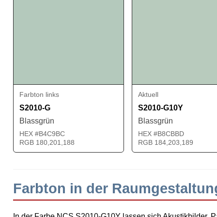
Farbton links
Aktuell
S2010-G
S2010-G10Y
Blassgrün
Blassgrün
HEX #B4C9BC
HEX #B8CBBD
RGB 180,201,188
RGB 184,203,189
Farbton in der Raumgestaltu
In der Farbe NCS S2010-G10Y lassen sich Akustikbilder, Pa