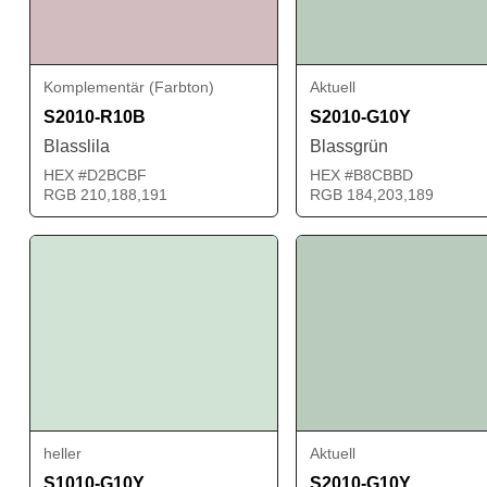
Komplementär (Farbton)
Aktuell
S2010-R10B
S2010-G10Y
Blasslila
Blassgrün
HEX #D2BCBF
HEX #B8CBBD
RGB 210,188,191
RGB 184,203,189
heller
Aktuell
S1010-G10Y
S2010-G10Y