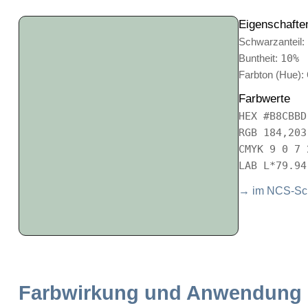
Eigenschafte
Schwarzanteil:
Buntheit:
10%
Farbton (Hue):
Farbwerte
HEX #B8CBBD
RGB 184,203
CMYK 9 0 7 
LAB L*79.94
→ im NCS-Sch
Farbwirkung und Anwendung