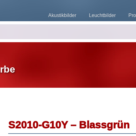
Akustikbilder
Leuchtbilder
Pro
rbe
S2010-G10Y – Blassgrün