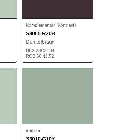
Komplementär (Kontrast)
S8005-R20B
Dunkelbraun
HEX #3C2E34
RGB 60,46,52
dunkler
S3010-G10Y