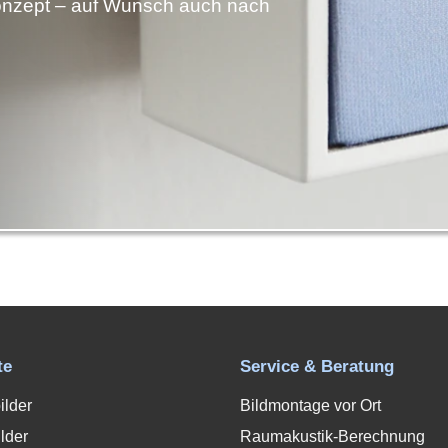
nzept – auf Wunsch auch nach
te
Service & Beratung
ilder
Bildmontage vor Ort
lder
Raumakustik-Berechnung