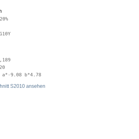
n
20%
G10Y
,189
20
 a*-9.08 b*4.78
nitt S2010 ansehen