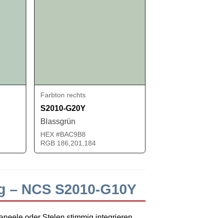
Farbton rechts
S2010-G20Y
Blassgrün
HEX #BAC9B8
RGB 186,201,184
ng – NCS S2010-G10Y
neele oder Stelen stimmig integrieren.