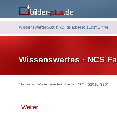
Wissenswertes:
Akustik
Bild
Farbe
Holz
Licht
Sinne
Wissenswertes · NCS Fa
Startseite
Wissenswertes
Farbe
NCS
S2010-G10Y
Weiter