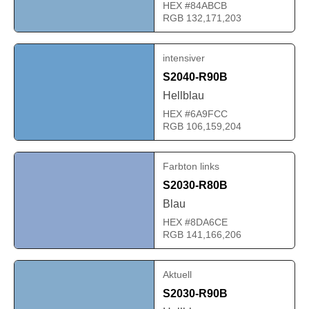
HEX #84ABCB
RGB 132,171,203
intensiver
S2040-R90B
Hellblau
HEX #6A9FCC
RGB 106,159,204
Farbton links
S2030-R80B
Blau
HEX #8DA6CE
RGB 141,166,206
Aktuell
S2030-R90B