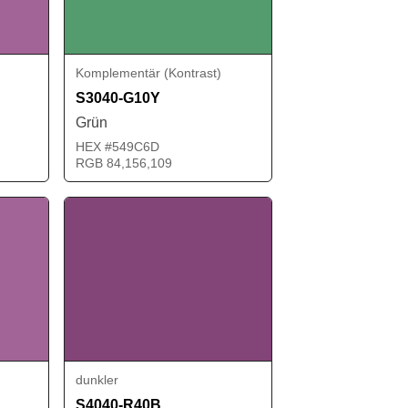
Komplementär (Kontrast)
S3040-G10Y
Grün
HEX #549C6D
RGB 84,156,109
dunkler
S4040-R40B