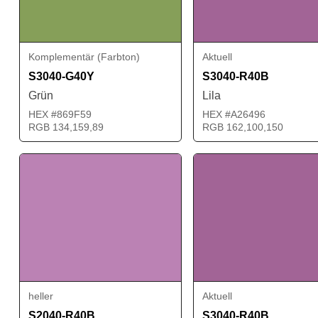
Komplementär (Farbton)
Aktuell
S3040-G40Y
S3040-R40B
Grün
Lila
HEX #869F59
HEX #A26496
RGB 134,159,89
RGB 162,100,150
heller
Aktuell
S2040-R40B
S3040-R40B