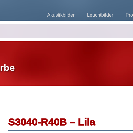
Akustikbilder
Leuchtbilder
Pro
rbe
S3040-R40B – Lila