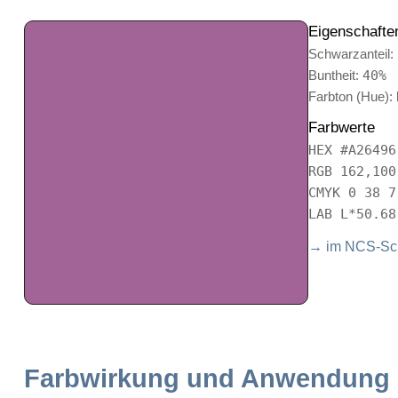
Eigenschafte
Schwarzanteil:
Buntheit:
40%
Farbton (Hue):
Farbwerte
HEX #A26496
RGB 162,100
CMYK 0 38 7
LAB L*50.68
→ im NCS-Sch
Farbwirkung und Anwendung