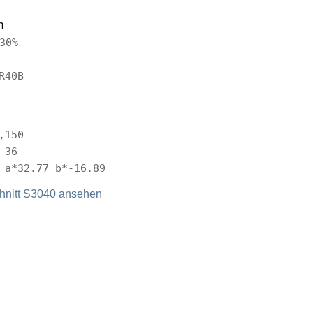
n
30%
R40B
,150
 36
 a*32.77 b*-16.89
nitt S3040 ansehen