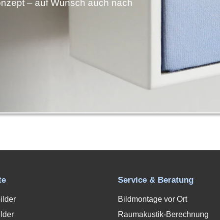
nzept – auf Wunsch auch nach
te
Service & Beratung
ilder
Bildmontage vor Ort
lder
Raumakustik-Berechnung