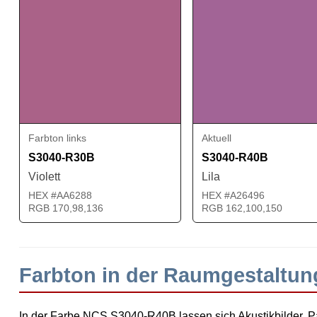
Farbton links
Aktuell
S3040-R30B
S3040-R40B
Violett
Lila
HEX #AA6288
HEX #A26496
RGB 170,98,136
RGB 162,100,150
Farbton in der Raumgestaltu
In der Farbe NCS S3040-R40B lassen sich Akustikbilder, Pa