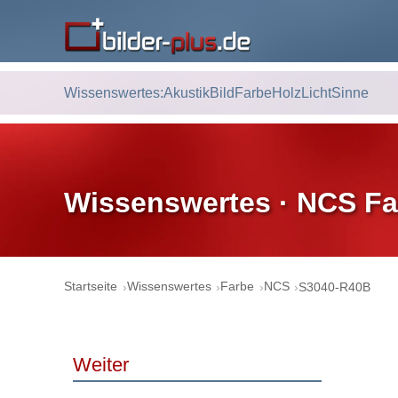
Wissenswertes:
Akustik
Bild
Farbe
Holz
Licht
Sinne
Wissenswertes · NCS Fa
Startseite
Wissenswertes
Farbe
NCS
S3040-R40B
Weiter