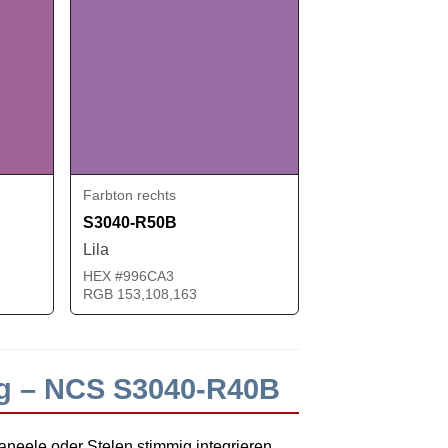
Farbton rechts
S3040-R50B
Lila
HEX #996CA3
RGB 153,108,163
ng – NCS S3040-R40B
neele oder Stelen stimmig integrieren.