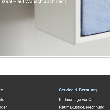
nzept – auf Wunsch auch nach
te
Service & Beratung
ilder
Bildmontage vor Ort
lder
Raumakustik-Berechnung