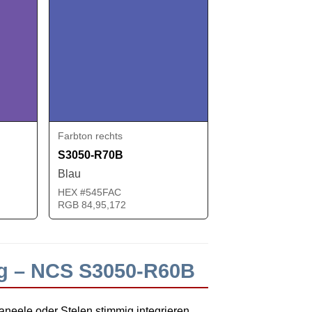
Farbton rechts
S3050-R70B
Blau
HEX #545FAC
RGB 84,95,172
ng – NCS S3050-R60B
neele oder Stelen stimmig integrieren.