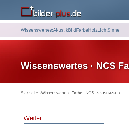
Wissenswertes:
Akustik
Bild
Farbe
Holz
Licht
Sinne
Wissenswertes · NCS Fa
Startseite
Wissenswertes
Farbe
NCS
S3050-R60B
Weiter