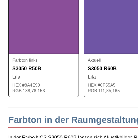
Farbton links
Aktuell
S3050-R50B
S3050-R60B
Lila
Lila
HEX #8A4E99
HEX #6F55A5
RGB 138,78,153
RGB 111,85,165
Farbton in der Raumgestaltu
In der Farbe NCS S3050-R60B lassen sich Akustikbilder, Pa