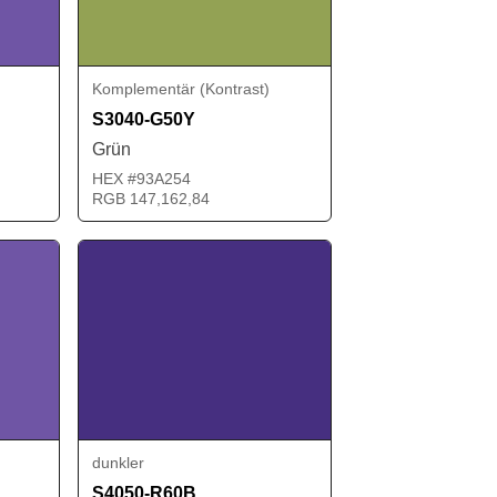
Komplementär (Kontrast)
S3040-G50Y
Grün
HEX #93A254
RGB 147,162,84
dunkler
S4050-R60B