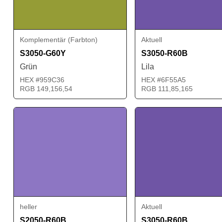
Komplementär (Farbton)
Aktuell
S3050-G60Y
S3050-R60B
Grün
Lila
HEX #959C36
HEX #6F55A5
RGB 149,156,54
RGB 111,85,165
heller
Aktuell
S2050-R60B
S3050-R60B