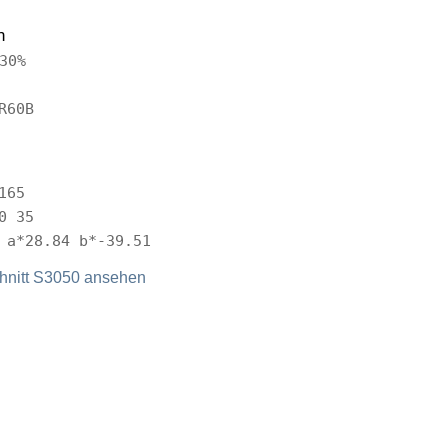
n
30%
R60B
165
0 35
 a*28.84 b*-39.51
nitt S3050 ansehen