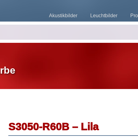
Akustikbilder
Leuchtbilder
Pro
rbe
S3050-R60B – Lila