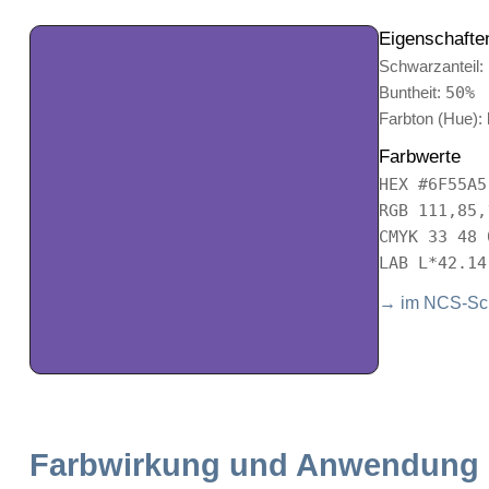
Eigenschafte
Schwarzanteil:
Buntheit:
50%
Farbton (Hue):
Farbwerte
HEX #6F55A5
RGB 111,85,
CMYK 33 48 
LAB L*42.14
→ im NCS-Sch
Farbwirkung und Anwendung