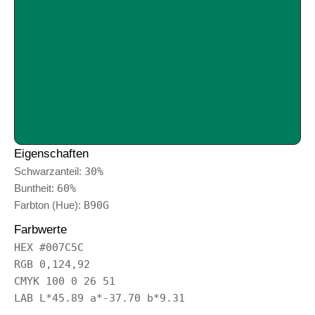
Eigenschaften
Schwarzanteil:
30%
Buntheit:
60%
Farbton (Hue):
B90G
Farbwerte
HEX #007C5C
RGB 0,124,92
CMYK 100 0 26 51
LAB L*45.89 a*-37.70 b*9.31