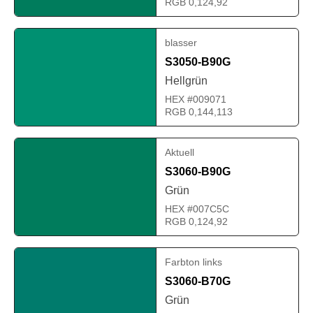
RGB 0,124,92
blasser
S3050-B90G
Hellgrün
HEX #009071
RGB 0,144,113
Aktuell
S3060-B90G
Grün
HEX #007C5C
RGB 0,124,92
Farbton links
S3060-B70G
Grün