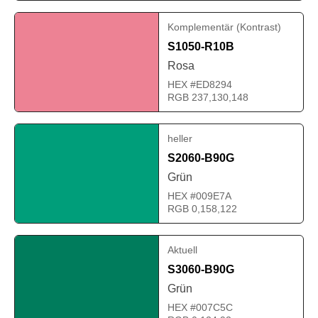
Komplementär (Kontrast)
S1050-R10B
Rosa
HEX #ED8294
RGB 237,130,148
heller
S2060-B90G
Grün
HEX #009E7A
RGB 0,158,122
Aktuell
S3060-B90G
Grün
HEX #007C5C