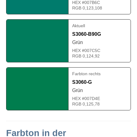
HEX #007B6C
RGB 0,123,108
Aktuell
S3060-B90G
Grün
HEX #007C5C
RGB 0,124,92
Farbton rechts
S3060-G
Grün
HEX #007D4E
RGB 0,125,78
Farbton in der