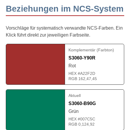
Beziehungen im NCS-System
Vorschläge für systematisch verwandte NCS-Farben. Ein
Klick führt direkt zur jeweiligen Farbseite.
Komplementär (Farbton)
S3060-Y90R
Rot
HEX #A22F2D
RGB 162,47,45
Aktuell
S3060-B90G
Grün
HEX #007C5C
RGB 0,124,92