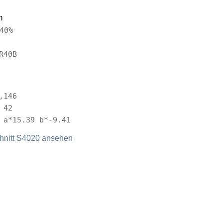
n
40%
R40B
,146
 42
 a*15.39 b*-9.41
nitt S4020 ansehen