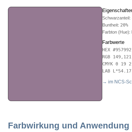
Eigenschafte
Schwarzanteil:
Buntheit:
20%
Farbton (Hue):
Farbwerte
HEX #957992
RGB 149,121
CMYK 0 19 2
LAB L*54.17
→ im NCS-Sch
Farbwirkung und Anwendung