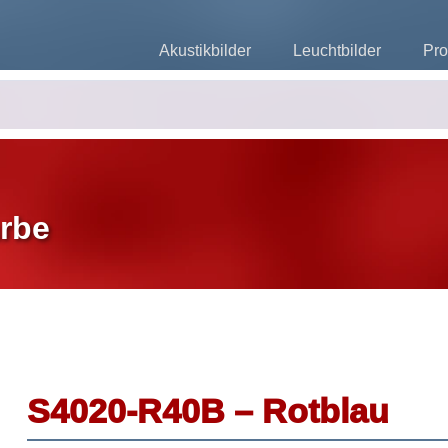
Akustikbilder
Leuchtbilder
Pro
rbe
S4020-R40B – Rotblau