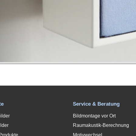
te
Service & Beratung
ilder
Bildmontage vor Ort
lder
Raumakustik-Berechnung
Produkte
Motivwechsel