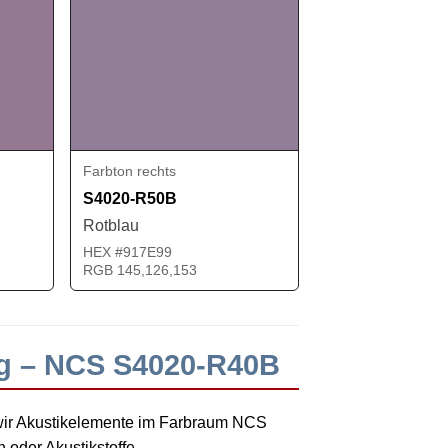
Farbton rechts
S4020-R50B
Rotblau
HEX #917E99
RGB 145,126,153
ng – NCS S4020-R40B
wir Akustikelemente im Farbraum NCS
oder Akustikstoffe.