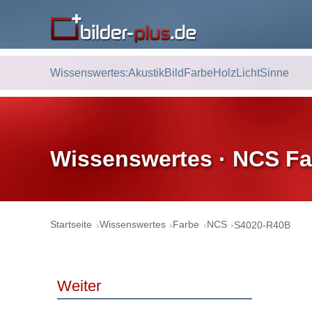
Wissenswertes:
Akustik
Bild
Farbe
Holz
Licht
Sinne
Wissenswertes · NCS Fa
Startseite
Wissenswertes
Farbe
NCS
S4020-R40B
Weiter