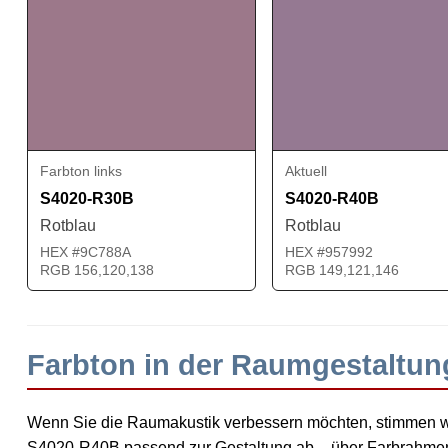
Farbton links
Aktuell
S4020-R30B
S4020-R40B
Rotblau
Rotblau
HEX #9C788A
HEX #957992
RGB 156,120,138
RGB 149,121,146
Farbton in der Raumgestaltu
Wenn Sie die Raumakustik verbessern möchten, stimmen 
S4020-R40B passend zur Gestaltung ab – über Farbrahmen 