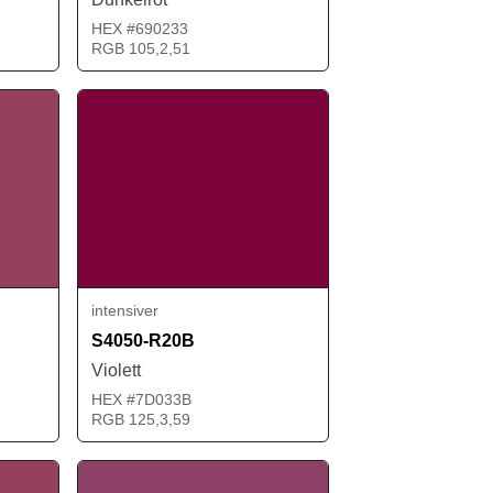
HEX #690233
RGB 105,2,51
intensiver
S4050-R20B
Violett
HEX #7D033B
RGB 125,3,59