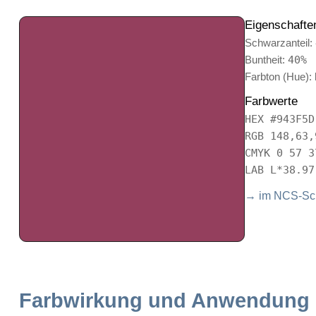
Eigenschafte
Schwarzanteil:
Buntheit:
40%
Farbton (Hue):
Farbwerte
HEX #943F5D
RGB 148,63,
CMYK 0 57 3
LAB L*38.97
→ im NCS-Sch
Farbwirkung und Anwendung