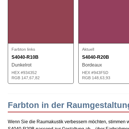
Farbton links
Aktuell
S4040-R10B
S4040-R20B
Dunkelrot
Bordeaux
HEX #934352
HEX #943F5D
RGB 147,67,82
RGB 148,63,93
Farbton in der Raumgestaltu
Wenn Sie die Raumakustik verbessern möchten, stimmen 
S4040-R20B passend zur Gestaltung ab – über Farbrahmen 