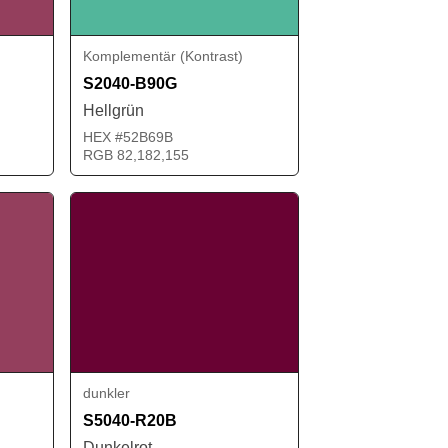
Komplementär (Kontrast)
S2040-B90G
Hellgrün
HEX #52B69B
RGB 82,182,155
dunkler
S5040-R20B
Dunkelrot