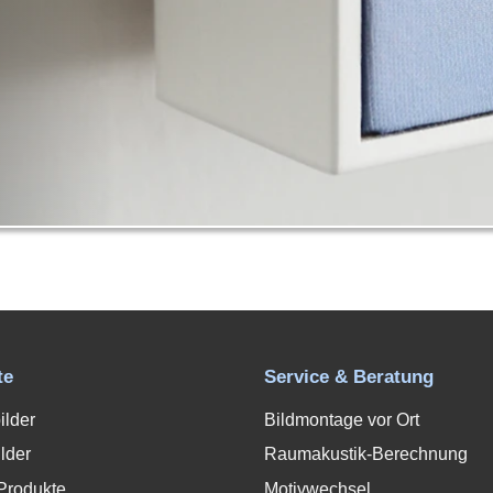
te
Service & Beratung
ilder
Bildmontage vor Ort
lder
Raumakustik-Berechnung
Produkte
Motivwechsel