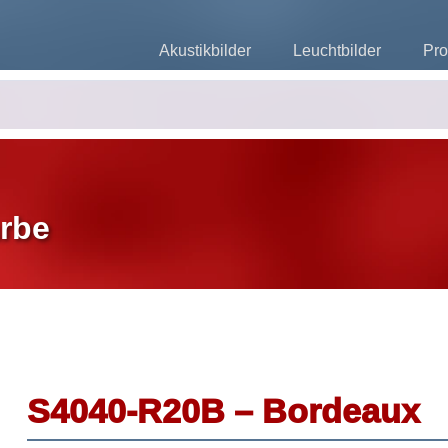
Akustikbilder
Leuchtbilder
Pro
rbe
S4040-R20B – Bordeaux