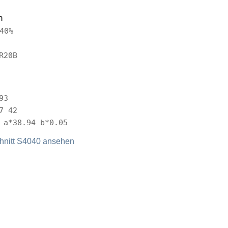
n
40%
R20B
93
7 42
 a*38.94 b*0.05
nitt S4040 ansehen