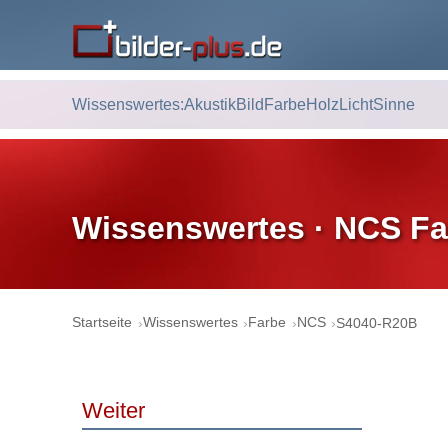
Wissenswertes:
Akustik
Bild
Farbe
Holz
Licht
Sinne
Wissenswertes · NCS Fa
Startseite
Wissenswertes
Farbe
NCS
S4040-R20B
Weiter