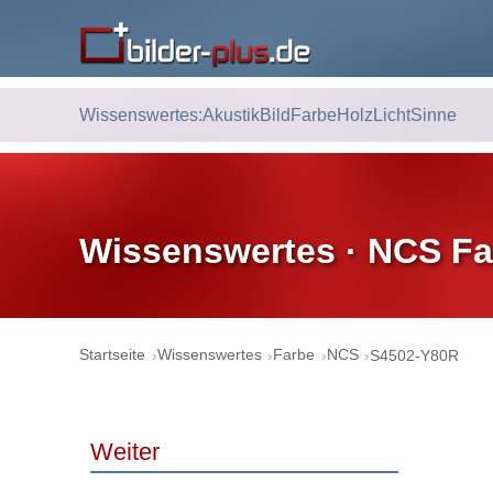
Wissenswertes:
Akustik
Bild
Farbe
Holz
Licht
Sinne
Wissenswertes · NCS Fa
Startseite
Wissenswertes
Farbe
NCS
S4502-Y80R
Weiter