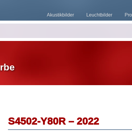
Akustikbilder
Leuchtbilder
Pro
rbe
S4502-Y80R – 2022