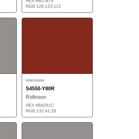
HEX #807B79
RGB 128,123,121
intensiver
S4550-Y80R
Rotbraun
HEX #84291C
RGB 132,41,28