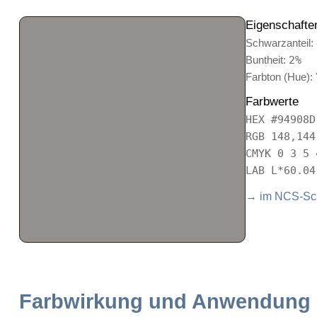
Eigenschafte
Schwarzanteil:
Buntheit:
2%
Farbton (Hue):
Farbwerte
HEX #94908D
RGB 148,144
CMYK 0 3 5 
LAB L*60.04
→ im NCS-Sch
Farbwirkung und Anwendung