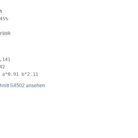
n
45%
Y80R
,141
42
 a*0.91 b*2.11
nitt S4502 ansehen