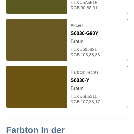
HEX #5A581F
RGB 90,88,31
Aktuell
S6030-G90Y
Braun
HEX #695821
RGB 105,88,33
Farbton rechts
S6030-Y
Braun
HEX #6B5311
RGB 107,83,17
Farbton in der