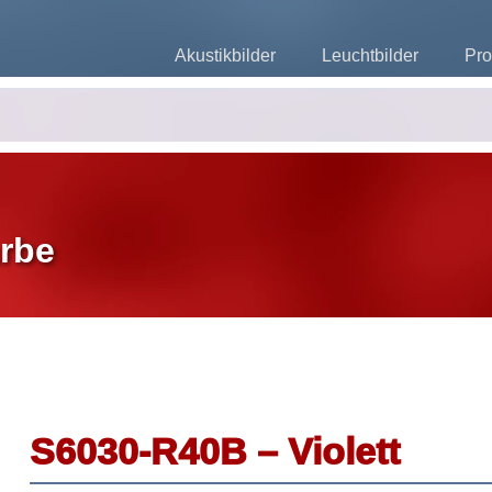
Akustikbilder
Leuchtbilder
Pro
rbe
S6030-R40B – Violett