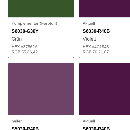
Komplementär (Farbton)
Aktuell
S6030-G30Y
S6030-R40B
Grün
Violett
HEX #37562A
HEX #4C1543
RGB 55,86,42
RGB 76,21,67
heller
Aktuell
S5030-R40B
S6030-R40B