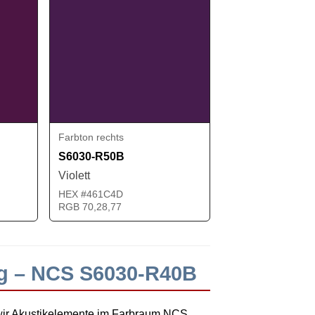
Farbton rechts
S6030-R50B
Violett
HEX #461C4D
RGB 70,28,77
ng – NCS S6030-R40B
wir Akustikelemente im Farbraum NCS