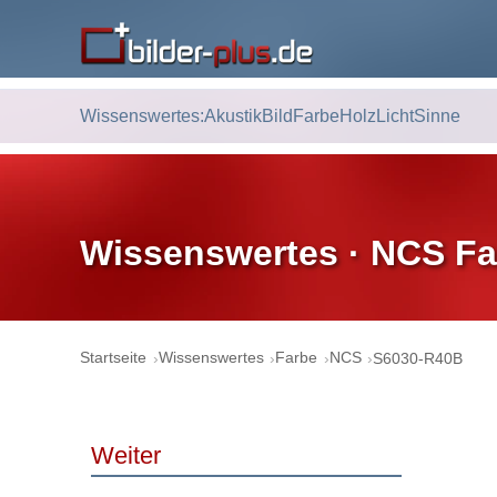
Wissenswertes:
Akustik
Bild
Farbe
Holz
Licht
Sinne
Wissenswertes · NCS Fa
Startseite
Wissenswertes
Farbe
NCS
S6030-R40B
Weiter