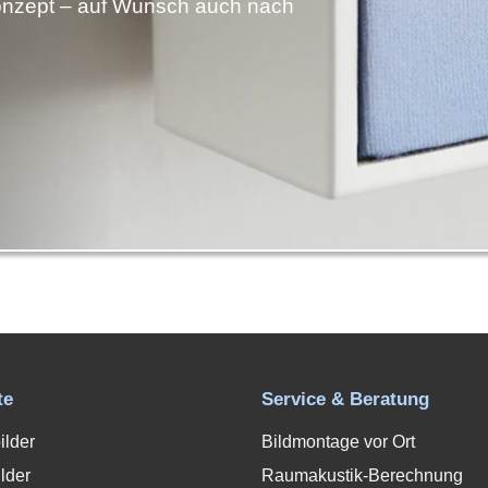
nzept – auf Wunsch auch nach
te
Service & Beratung
ilder
Bildmontage vor Ort
lder
Raumakustik-Berechnung