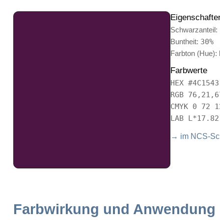
Eigenschafte
Schwarzanteil:
Buntheit:
30%
Farbton (Hue):
Farbwerte
HEX #4C1543
RGB 76,21,6
CMYK 0 72 1
LAB L*17.82
→ im NCS-Sch
Farbwirkung und Anwendung