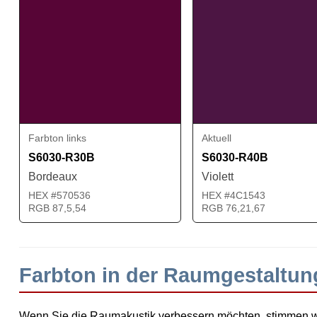
Farbton links
Aktuell
S6030-R30B
S6030-R40B
Bordeaux
Violett
HEX #570536
HEX #4C1543
RGB 87,5,54
RGB 76,21,67
Farbton in der Raumgestaltu
Wenn Sie die Raumakustik verbessern möchten, stimmen 