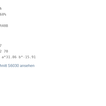
n
60%
R40B
7
2 70
 a*31.86 b*-15.91
nitt S6030 ansehen