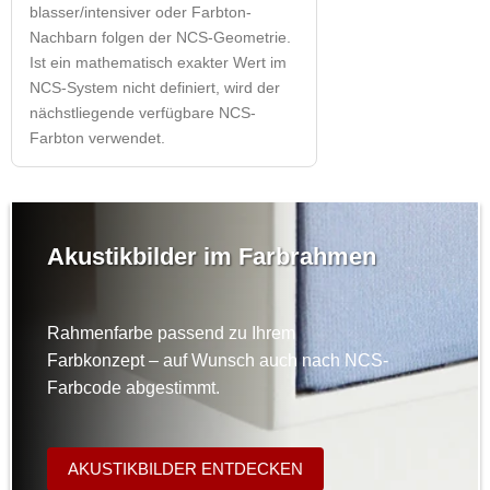
blasser/intensiver oder Farbton-
Nachbarn folgen der NCS-Geometrie.
Ist ein mathematisch exakter Wert im
NCS-System nicht definiert, wird der
nächstliegende verfügbare NCS-
Farbton verwendet.
Akustikbilder im Farbrahmen
Rahmenfarbe passend zu Ihrem
Farbkonzept – auf Wunsch auch nach NCS-
Farbcode abgestimmt.
AKUSTIKBILDER ENTDECKEN