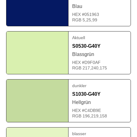
Blau
HEX #051963
RGB 5,25,99
Aktuell
S0530-G40Y
Blassgrün
HEX #D9F0AF
RGB 217,240,175
dunkler
S1030-G40Y
Hellgrün
HEX #C4DB9E
RGB 196,219,158
blasser