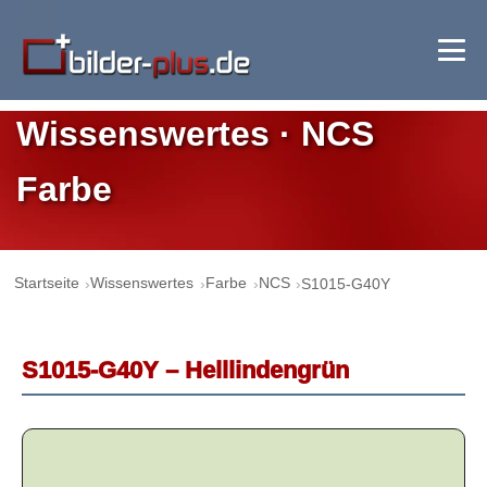
Wissenswertes · NCS
Farbe
Startseite
Wissenswertes
Farbe
NCS
S1015-G40Y
S1015-G40Y – Helllindengrün