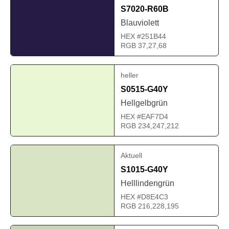
S7020-R60B
Blauviolett
HEX #251B44
RGB 37,27,68
heller
S0515-G40Y
Hellgelbgrün
HEX #EAF7D4
RGB 234,247,212
Aktuell
S1015-G40Y
Helllindengrün
HEX #D8E4C3
RGB 216,228,195