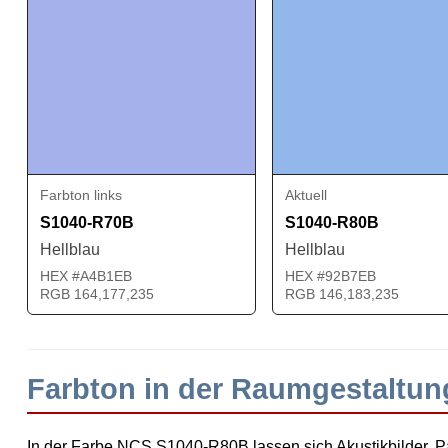
Farbton links
Aktuell
S1040-R70B
S1040-R80B
Hellblau
Hellblau
HEX #A4B1EB
HEX #92B7EB
RGB 164,177,235
RGB 146,183,235
Farbton in der Raumgestaltu
In der Farbe NCS S1040-R80B lassen sich Akustikbilder, Pa