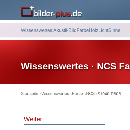
Wissenswertes:
Akustik
Bild
Farbe
Holz
Licht
Sinne
Wissenswertes · NCS Fa
Startseite
Wissenswertes
Farbe
NCS
S1040-R80B
Weiter