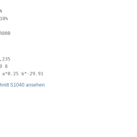
n
10%
R80B
,235
0 8
 a*0.25 b*-29.91
nitt S1040 ansehen