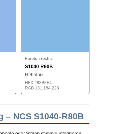
Farbton rechts
S1040-R90B
Hellblau
HEX #83B8E4
RGB 131,184,228
ng – NCS S1040-R80B
neele oder Stelen stimmig integrieren.