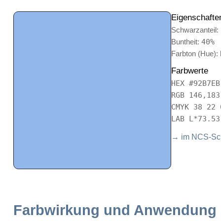
Eigenschafte
Schwarzanteil:
Buntheit:
40%
Farbton (Hue):
Farbwerte
HEX #92B7EB
RGB 146,183
CMYK 38 22 
LAB L*73.53
→ im NCS-Sch
Farbwirkung und Anwendung