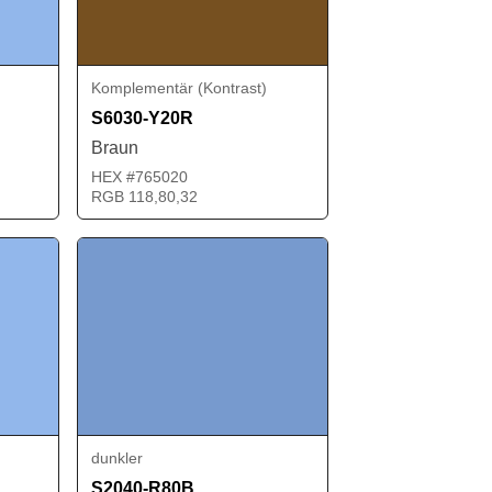
Komplementär (Kontrast)
S6030-Y20R
Braun
HEX #765020
RGB 118,80,32
dunkler
S2040-R80B