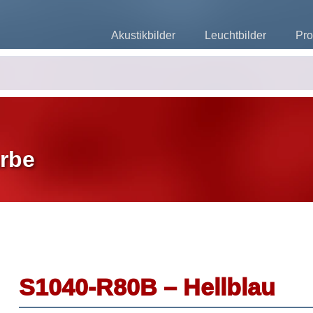
Akustikbilder
Leuchtbilder
Pro
rbe
S1040-R80B – Hellblau