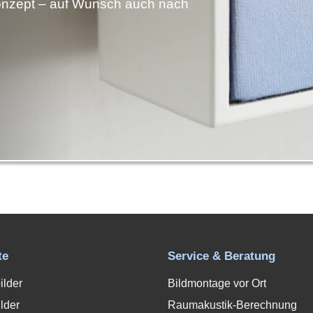
nzept – auf Wunsch auch nach
te
Service & Beratung
ilder
Bildmontage vor Ort
lder
Raumakustik-Berechnung